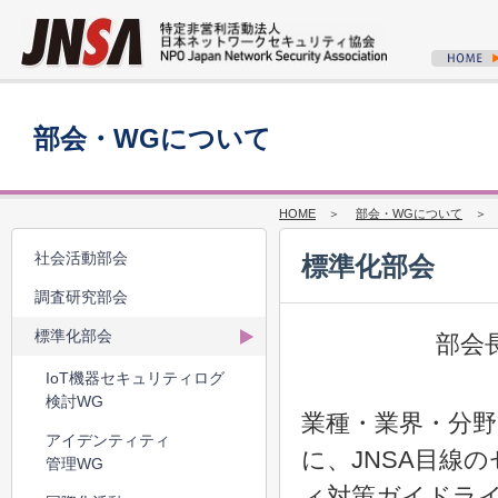
部会・WGについて
HOME
＞
部会・WGについて
＞ 2
社会活動部会
標準化部会
調査研究部会
標準化部会
部会
IoT機器セキュリティログ
検討WG
業種・業界・分
アイデンティティ
に、JNSA目線
管理WG
ィ対策ガイドライ