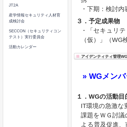
JT2A
・下期：検討内
産学情報セキュリティ人材育
３．予定成果物
成検討会
・「セキュリテ
SECCON（セキュリティコン
テスト）実行委員会
（仮）」（WG
活動カレンダー
アイデンティティ管理W
» WGメン
１．WGの活動目
IT環境の急激
課題をＷＧ討議
よる普及促進、