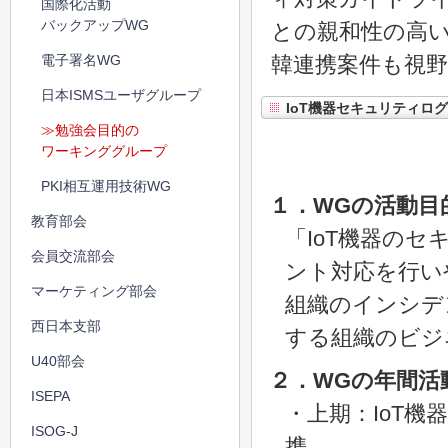
国際化活動
バックアップWG
との親和性の高
電子署名WG
韓連携案件も視
日本ISMSユーザグループ
IoT機器セキュリティロ
≫勉強会目的の
ワーキンググループ
PKI相互運用技術WG
１．WGの活動目
教育部会
「IoT機器の
会員交流部会
ント対応を行い
マーケティング部会
組織のインシデ
西日本支部
する組織のビジ
U40部会
２．WGの年間活
ISEPA
・上期：IoT機
ISOG-J
携