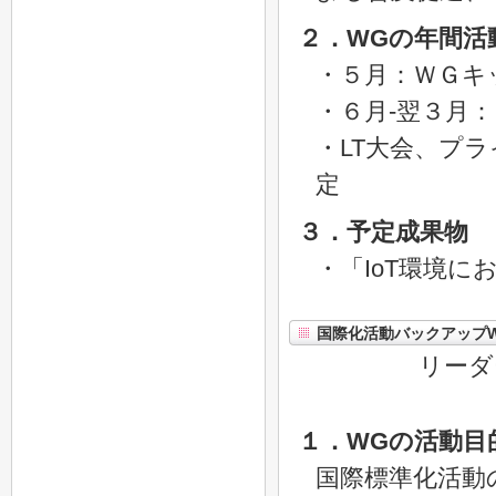
２．WGの年間活
・５月：ＷＧキ
・６月-翌３月
・LT大会、プ
定
３．予定成果物
・「IoT環境
国際化活動バックアップ
リーダ
１．WGの活動目
国際標準化活動