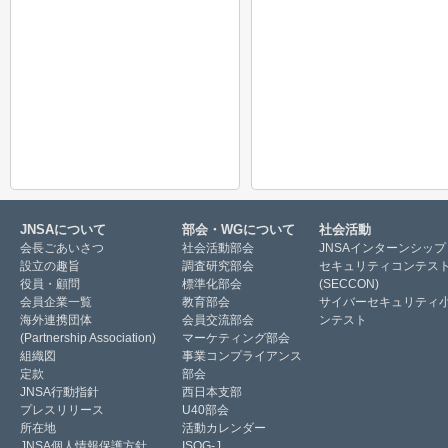
JNSAについて
部会・WGについて
社会活動
会長ごあいさつ
社会活動部会
JNSAインターンシップ
設立の趣旨
調査研究部会
セキュリティコンテス
役員・顧問
標準化部会
(SECCON)
会員企業一覧
教育部会
サイバーセキュリティ
海外連携団体
会員交流部会
ンテスト
(Partnership Association)
マーケティング部会
組織図
事業コンプライアンス
定款
部会
JNSA行動指針
西日本支部
プレスリリース
U40部会
所在地
活動カレンダー
JNSA個人情報保護方針
ISOG-J