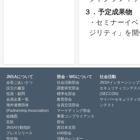
３．予定成果物
・セミナーイベ
ジリティ」を開
JNSAについて
部会・WGについて
社会活動
会長ごあいさつ
社会活動部会
JNSAインターンシップ
設立の趣旨
調査研究部会
セキュリティコンテス
役員・顧問
標準化部会
(SECCON)
会員企業一覧
教育部会
サイバーセキュリティ
海外連携団体
会員交流部会
ンテスト
(Partnership Association)
マーケティング部会
組織図
事業コンプライアンス
定款
部会
JNSA行動指針
西日本支部
プレスリリース
U40部会
所在地
活動カレンダー