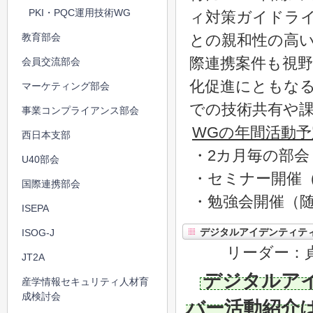
PKI・PQC運用技術WG
ィ対策ガイドライ
教育部会
との親和性の高
際連携案件も視
会員交流部会
化促進にともな
マーケティング部会
での技術共有や
事業コンプライアンス部会
WGの年間活動予
西日本支部
・2カ月毎の部
U40部会
・セミナー開催
国際連携部会
・勉強会開催（
ISEPA
デジタルアイデンティテ
ISOG-J
リーダー：
JT2A
デジタルア
産学情報セキュリティ人材育
成検討会
バー活動紹介