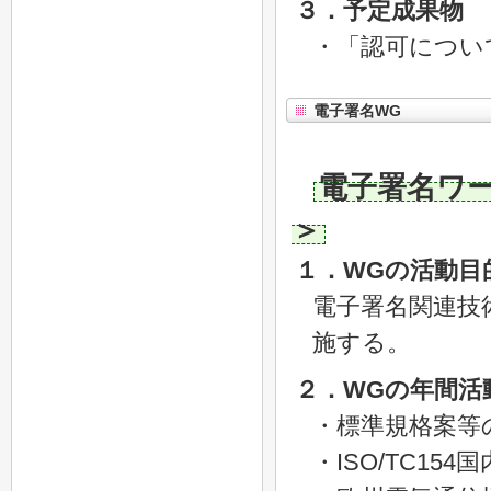
３．予定成果物
・「認可につい
電子署名WG
電子署名ワ
＞
１．WGの活動目
電子署名関連技
施する。
２．WGの年間活
・標準規格案等
・ISO/TC1