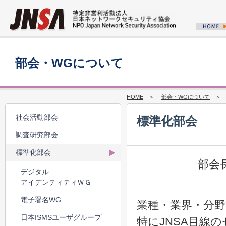
部会・WGについて
HOME
＞
部会・WGについて
＞ 2
社会活動部会
標準化部会
調査研究部会
標準化部会
部会
デジタル
アイデンティティＷＧ
電子署名WG
業種・業界・分
日本ISMSユーザグループ
特にJNSA目線