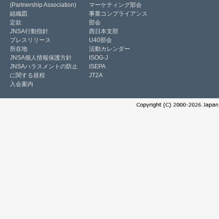
(Partnership Association)
マーケティング部会
組織図
事業コンプライアンス
定款
部会
JNSA行動指針
西日本支部
プレスリリース
U40部会
所在地
活動カレンダー
JNSA個人情報保護方針
ISOG-J
JNSAハラスメントの防止
ISEPA
に関する規程
JT2A
入会案内