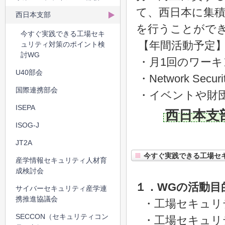
て、西日本に集
西日本支部
を行うことがで
今すぐ実践できる工場セキ
【年間活動予定
ュリティ対策のポイント検
討WG
・月1回のワーキ
U40部会
・Network Securi
国際連携部会
・イベントや財
ISEPA
西日本支
ISOG-J
JT2A
今すぐ実践できる工場セ
産学情報セキュリティ人材育
成検討会
１．WGの活動目
サイバーセキュリティ産学連
携推進協議会
・工場セキュリ
SECCON（セキュリティコン
・工場セキュリ