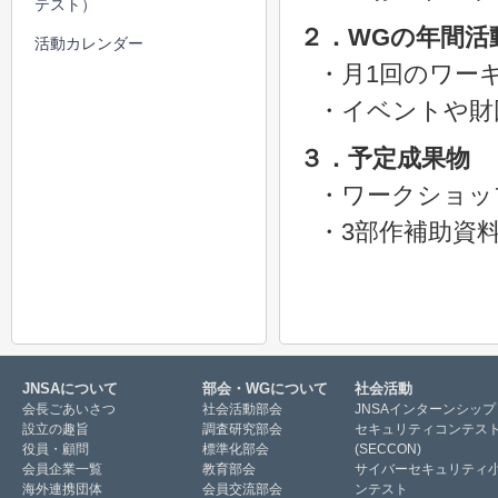
テスト）
２．WGの年間活
活動カレンダー
・月1回のワー
・イベントや財
３．予定成果物
・ワークショッ
・3部作補助資
JNSAについて
部会・WGについて
社会活動
会長ごあいさつ
社会活動部会
JNSAインターンシップ
設立の趣旨
調査研究部会
セキュリティコンテス
役員・顧問
標準化部会
(SECCON)
会員企業一覧
教育部会
サイバーセキュリティ
海外連携団体
会員交流部会
ンテスト