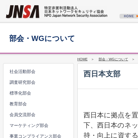
部会・WGについて
HOME
＞
部会・WGについて
＞ 2
社会活動部会
西日本支部
調査研究部会
標準化部会
教育部会
西日本に拠点を
会員交流部会
下、西日本のネ
マーケティング部会
持・向上に資する
事業コンプライアンス部会