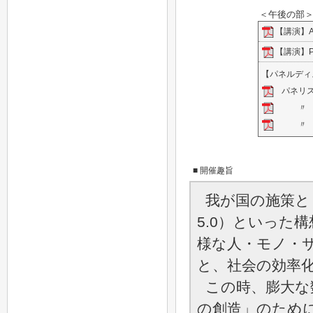
＜午後の部
【講演】A
【講演】P
【パネルディス
パネリスト
〃 ／宮
〃 ／小
■ 開催趣旨
我が国の施策として
5.0）といった
様な人・モノ・
と、社会の効率
この時、膨大な
の創造」のため