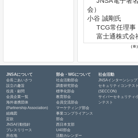
JNSA電子署
会）
小谷 誠剛氏
TCG常任理事
富士通株式会
（※
JNSAについて
部会・WGについて
社会活動
会長ごあいさつ
社会活動部会
JNSAインターンシップ
設立の趣旨
調査研究部会
セキュリティコンテス
役員・顧問
標準化部会
(SECCON)
会員企業一覧
教育部会
サイバーセキュリティ
海外連携団体
会員交流部会
ンテスト
(Partnership Association)
マーケティング部会
組織図
事業コンプライアンス
定款
部会
JNSA行動指針
西日本支部
プレスリリース
U40部会
所在地
活動カレンダー