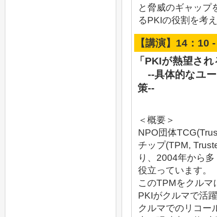
と脅威のギャップ
るPKIの役割を考
【講演】14：10 -
「PKIが熱望さ
--具体的なユ
策--
＜概要＞
NPO団体TCG(Tru
チップ(TPM, Tru
り、2004年から
役立っています。
このTPMをクルマ
PKIがクルマで活
クルマでのリコー