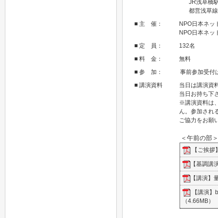
JR浅草橋
都営浅草線
■ 主 催：
NPO日本ネッ
NPO日本ネ
■ 定 員：
132名
■ 料 金：
無料
■ 参 加：
事前参加受付
■ 講演資料
当日は講演資
当日お持ち下
※講演資料は
ん。参加され
ご協力をお願
＜午前の部
【ご挨拶】P
【基調講演
【講演】量
【講演】be
（4.66MB）