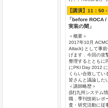
【講演】11：50 -
「before ROCA
実装の闇」
＜概要＞
2017年10月 ACMCC
Attack) と
げます．今回の攻
整理するとともに
にPKI Day 20
くらい合致してい
皆さんと議論した
＜講師略歴＞
(財)九州システム
職．季刊技術レポ
査・研究活動に従事