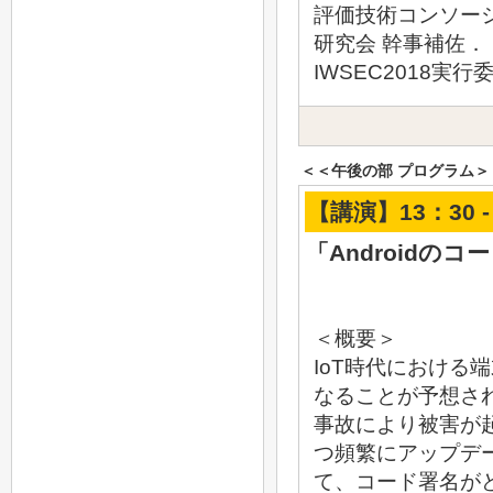
評価技術コンソーシアム(
研究会 幹事補佐．
IWSEC2018実行
＜＜午後の部 プログラム＞
【講演】13：30 -
「Androidの
＜概要＞
IoT時代における
なることが予想さ
事故により被害が
つ頻繁にアップデー
て、コード署名が