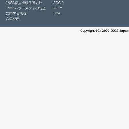
JNSA個人情報保護方針
ISOG-J
JNSAハラスメントの防止
ISEPA
に関する規程
JT2A
入会案内