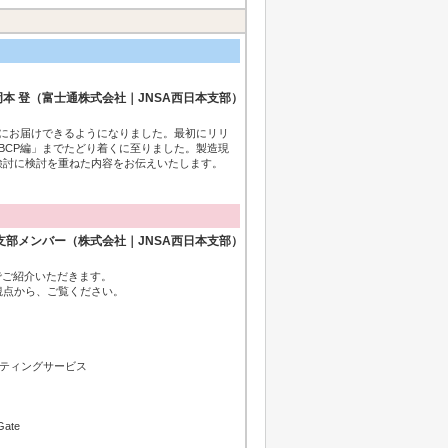
岡本 登（富士通株式会社｜JNSA西日本支部）
様にお届けできるようになりました。最初にリリ
BCP編」までたどり着くに至りました。製造現
検討に検討を重ねた内容をお伝えいたします。
本支部メンバー（株式会社｜JNSA西日本支部）
でご紹介いただきます。
観点から、ご覧ください。
ティングサービス
ate