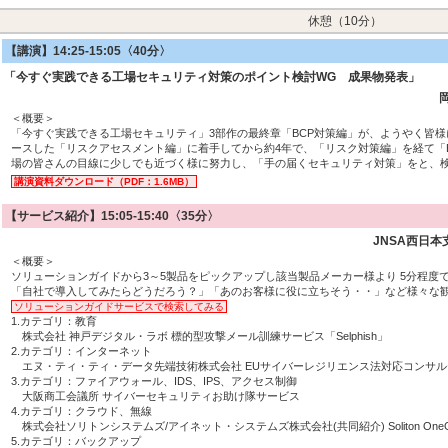
休憩（10分）
【講演】14:25-15:05〈40分〉
「今すぐ実践できる工場セキュリティ対策のポイント検討WG 成果物発表」
＜概要＞
「今すぐ実践できる工場セキュリティ」3部作の最終章「BCP対策編」が、ようやく皆
ースした「リスクアセスメント編」に着手してから約4年で、「リスク対策編」を経て「
場の皆さんの目線に少しでも近づく様に努力し、「手の届くセキュリティ対策」をと、
講演資料ダウンロード（PDF：1.6MB）
【サービス紹介】15:05-15:40〈35分〉
JNSA西日
＜概要＞
ソリューションガイドから3～5製品をピックアップし該当製品メーカー様より 5分程度
「自社で導入してみたらどうだろう？」「あのお客様に役に立ちそう・・」など様々な
ソリューションガイドサービスで検索してみる
1.カテゴリ：教育
株式会社 神戸デジタル・ラボ 標的型攻撃メール訓練サービス「Selphish」
2.カテゴリ：インターネット
エヌ・ティ・ティ・データ先端技術株式会社 EUサイバーレジリエンス法対応コンサル
3.カテゴリ：ファイアウォール、IDS、IPS、アクセス制御
大阪商工会議所 サイバーセキュリティお助け隊サービス
4.カテゴリ：クラウド、無線
株式会社ソリトンシステムズ/アイネット・システムズ株式会社(共同紹介) Soliton OneG
5.カテゴリ：バックアップ