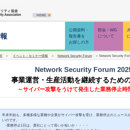
公開資料・
部会・WG
J
情報
報告書を
について
お探しの方
E
＞
イベント・セミナー情報
＞
Network Security Forum
＞ Network Security For
Network Security Forum 2025
事業運営・生産活動を継続するため
～サイバー攻撃をうけて発生した業務停止時
年末年始も、多種多様な業種や企業がサイバー攻撃を受け、業務停止のニュース
いのです。
‐業務停止1日は、貴社にとって長いか短いか・・・・