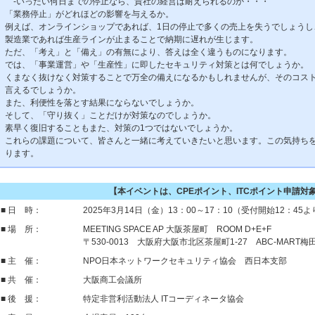
‐いったい何日までの停止なら、貴社の経営は耐えられるのか・・・
「業務停止」がどれほどの影響を与えるか。
例えば、オンラインショップであれば、1日の停止で多くの売上を失うでしょうし
製造業であれば生産ラインが止まることで納期に遅れが生じます。
ただ、「考え」と「備え」の有無により、答えは全く違うものになります。
では、「事業運営」や「生産性」に即したセキュリティ対策とは何でしょうか。
くまなく抜けなく対策することで万全の備えになるかもしれませんが、そのコス
言えるでしょうか。
また、利便性を落とす結果にならないでしょうか。
そして、「守り抜く」ことだけが対策なのでしょうか。
素早く復旧することもまた、対策の1つではないでしょうか。
これらの課題について、皆さんと一緒に考えていきたいと思います。この気持ち
ります。
【本イベントは、CPEポイント、ITCポイント申請対
■ 日 時：
2025年3月14日（金）13：00～17：10（受付開始12：45よ
■ 場 所：
MEETING SPACE AP 大阪茶屋町 ROOM D+E+F
〒530-0013 大阪府大阪市北区茶屋町1-27 ABC-MART梅
■ 主 催：
NPO日本ネットワークセキュリティ協会 西日本支部
■ 共 催：
大阪商工会議所
■ 後 援：
特定非営利活動法人 ITコーディネータ協会