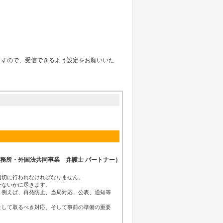
ルが届きますので、受信できるよう設定をお願いいた
事務所・外国法共同事業 弁護士 パートナー）
適切に行われなければなりません。
せないかに尽きます。
、例えば、再発防止、当局対応、公表、通知等
として取るべき対応、そして事前の準備の重要