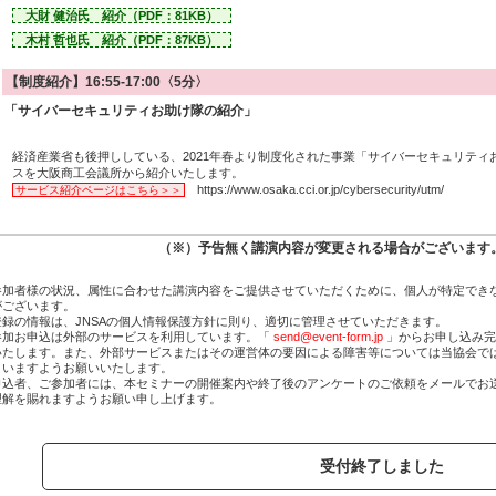
大財 健治氏 紹介（PDF：81KB）
木村 哲也氏 紹介（PDF：87KB）
【制度紹介】16:55-17:00〈5分〉
「サイバーセキュリティお助け隊の紹介」
経済産業省も後押ししている、2021年春より制度化された事業「サイバーセキュリテ
スを大阪商工会議所から紹介いたします。
https://www.osaka.cci.or.jp/cybersecurity/utm/
サービス紹介ページはこちら＞＞
（※）予告無く講演内容が変更される場合がございます
参加者様の状況、属性に合わせた講演内容をご提供させていただくために、個人が特定でき
がございます。
登録の情報は、
JNSAの個人情報保護方針
に則り、適切に管理させていただきます。
参加お申込は外部のサービスを利用しています。「
send@event-form.jp
」からお申し込み完
いたします。また、外部サービスまたはその運営体の要因による障害等については当協会で
さいますようお願いいたします。
申込者、ご参加者には、本セミナーの開催案内や終了後のアンケートのご依頼をメールでお
理解を賜れますようお願い申し上げます。
受付終了しました