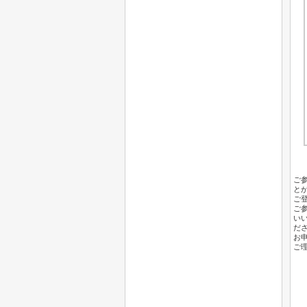
ご
と
ご
ご
い
だ
お
ご