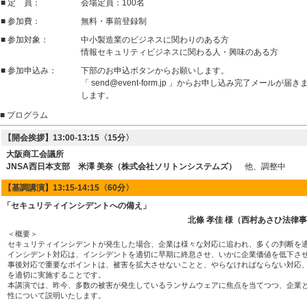
■ 定 員：
会場定員：100名
■ 参加費：
無料・事前登録制
■ 参加対象：
中小製造業のビジネスに関わりのある方
情報セキュリティビジネスに関わる人・興味のある方
■ 参加申込み：
下部のお申込ボタンからお願いします。
「 send@event-form.jp 」からお申し込み完了メー
します。
■ プログラム
【開会挨拶】13:00-13:15〈15分〉
大阪商工会議所
JNSA西日本支部 米澤 美奈（株式会社ソリトンシステムズ）
他、調整中
【基調講演】13:15-14:15〈60分〉
「セキュリティインシデントへの備え」
北條 孝佳 様（西村あさひ法律
＜概要＞
セキュリティインシデントが発生した場合、企業は様々な対応に追われ、多くの判断を
インシデント対応は、インシデントを適切に早期に終息させ、いかに企業価値を低下さ
事後対応で重要なポイントは、被害を拡大させないことと、やらなければならない対応
を適切に実施することです。
本講演では、昨今、多数の被害が発生しているランサムウェアに焦点を当てつつ、企業
性について説明いたします。