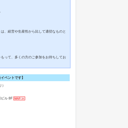
、
トは、経営や生産性から比して適切なものと
をもって、多くの方のご参加をお待ちしてお
象イベントです】
り）
田ビル 8F
MAP ≫