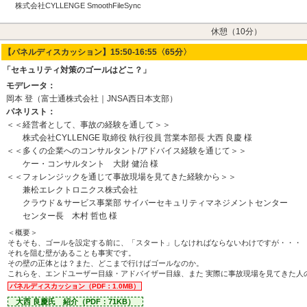
株式会社CYLLENGE SmoothFileSync
休憩（10分）
【パネルディスカッション】15:50-16:55〈65分〉
「セキュリティ対策のゴールはどこ？」
モデレータ：
岡本 登（富士通株式会社｜JNSA西日本支部）
パネリスト：
＜＜経営者として、事故の経験を通して＞＞
株式会社CYLLENGE 取締役 執行役員 営業本部長 大西 良慶 様
＜＜多くの企業へのコンサルタント/アドバイス経験を通じて＞＞
ケー・コンサルタント 大財 健治 様
＜＜フォレンジックを通じて事故現場を見てきた経験から＞＞
兼松エレクトロニクス株式会社
クラウド＆サービス事業部 サイバーセキュリティマネジメントセンター
センター長 木村 哲也 様
＜概要＞
そもそも、ゴールを設定する前に、「スタート」しなければならないわけですが・・・
それを阻む壁があることも事実です。
その壁の正体とは？また、どこまで行けばゴールなのか。
これらを、エンドユーザー目線・アドバイザー目線、また 実際に事故現場を見てきた人
パネルディスカッション（PDF：1.0MB）
大西 良慶氏 紹介（PDF：71KB）