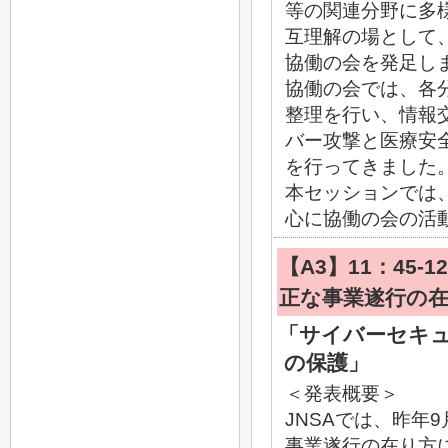
等の関連分野に多
互理解の場として、2
協働の会を発足し
協働の会では、各
整理を行い、情報
バー攻撃と医療安
を行ってきました
本セッションでは
心に協働の会の活
【A3】11：45
正な事業遂行の
「サイバーセキ
の保護」
＜発表概要＞
JNSAでは、昨年
事業遂行の在り方