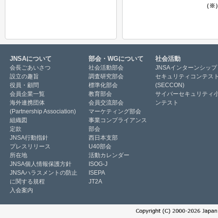
（※
JNSAについて
部会・WGについて
社会活動
会長ごあいさつ
社会活動部会
JNSAインターンシップ
設立の趣旨
調査研究部会
セキュリティコンテス
役員・顧問
標準化部会
(SECCON)
会員企業一覧
教育部会
サイバーセキュリティ
海外連携団体
会員交流部会
ンテスト
(Partnership Association)
マーケティング部会
組織図
事業コンプライアンス
定款
部会
JNSA行動指針
西日本支部
プレスリリース
U40部会
所在地
活動カレンダー
JNSA個人情報保護方針
ISOG-J
JNSAハラスメントの防止
ISEPA
に関する規程
JT2A
入会案内