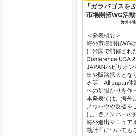
「ガラパゴスをぶ
市場開拓WG活
海外市場
＜発表概要＞
海外市場開拓WG
に米国で開催された
Conference US
JAPANパビリオ
出や販路拡大とな
る等、All Japa
への足掛かりを作
本発表では、海外
ノウハウや反省を
に、各メンバーの
海外進出マニュアル
動計画についても