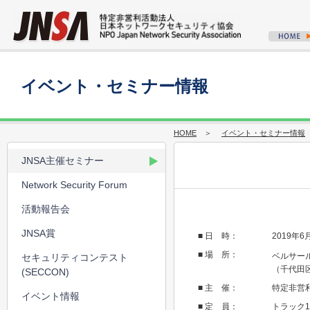
イベント・セミナー情報
HOME
＞
イベント・セミナー情報
JNSA主催セミナー
Network Security Forum
活動報告会
JNSA賞
■ 日 時：
2019年
■ 場 所：
ベルサ
セキュリティコンテスト
（千代田
(SECCON)
■ 主 催：
特定非営
イベント情報
■ 定 員：
トラック1