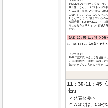
＜発表概要＞
Society5.0などのデジタ
り主体」から、「ビジネス推進
が広がり、経営への支援から脆
当セッションでは、なぜセキュ
割がどのように変化しているの
知識分野（SecBoK2019）
用したセキュリティ人材育成方
ます。
【A2】10：55-11：45〈4
10：55-11：20〈25分〉
＜発表概要＞
2018年度年間を通して分析作
定値2018年2019年推定値
集計カテゴリの見直しを実施し
11：30-11：
告」
＜発表概要＞
本WGでは、5GやS