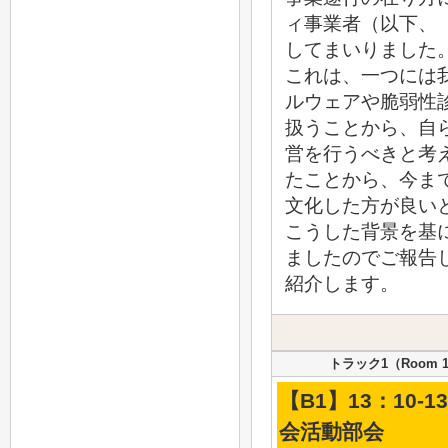
ィ事業者（以下、
してまいりました
これは、一つには
ルウェアや脆弱性
扱うことから、自
営を行うべきと考
たことから、今ま
文化した方が良い
こうした背景を基
ましたのでご報告
紹介します。
トラック1（Room 
【B1】13：10-
会活動部会