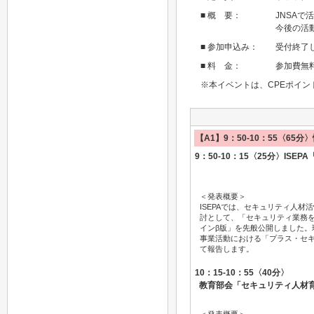
■ 概 要：
JNSA
今後の活
■ 参加申込み：
受付終了
■ 料 金：
参加費無
※本イベントは、CPEポイント
【A1】9：50-10：55〈6
9：50-10：15〈25分〉I
＜発表概要＞
ISEPAでは、セキュリティ人
討として、「セキュリティ業務
インβ版」を先般公開しました
事業活動における「プラス・セ
て報告します。
10：15-10：55〈40分〉
教育部会「セキュリティ人材育