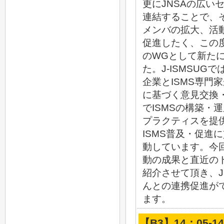
更にJNSAの広い
連結することで、
メンバの拡大、活
促進したく、この度
のWGとして新た
た。J-ISMSUGで
企業とISMS専門
に基づく意見交換
でISMSの構築・
プラクティスを提
ISMS普及・促進
動しています。今
動の成果と直近の
紹介させて頂き、J
んとの連携促進が
ます。
【B3】14：05-1