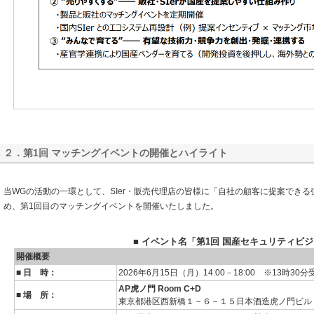
２．第1回 マッチングイベントの開催とハイライト
当WGの活動の一環として、SIer・販売代理店の皆様に「自社の顧客に提案できる
め、第1回目のマッチングイベントを開催いたしました。
■ イベント名「第1回 国産セキュリティビ
開催概要
■ 日 時：
2026年6月15日（月）14:00－18:00 ※13時30
AP
虎ノ門 Room C+D
■ 場 所：
東京都港区西新橋１－６－１５日本酒造虎ノ門ビル