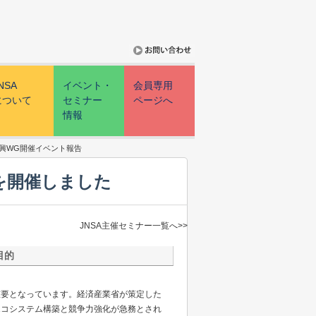
NSA
イベント・
会員専用
について
セミナー
ページへ
情報
興WG開催イベント報告
を開催しました
JNSA主催セミナー一覧へ>>
目的
重要となっています。経済産業省が策定した
エコシステム構築と競争力強化が急務とされ