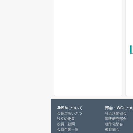
JNSAについて
部会・WGにつ
会長ごあいさつ
社会活動部会
設立の趣旨
調査研究部会
役員・顧問
標準化部会
会員企業一覧
教育部会