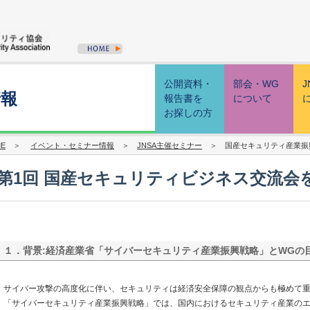
公開資料・
部会・WG
J
情報
報告書を
について
お探しの方
E
＞
イベント・セミナー情報
＞
JNSA主催セミナー
＞ 国産セキュリティ産業振
第1回 国産セキュリティビジネス交流会
１．背景:経済産業省「サイバーセキュリティ産業振興戦略」とWGの
サイバー攻撃の高度化に伴い、セキュリティは経済安全保障の観点からも極めて
「サイバーセキュリティ産業振興戦略」では、国内におけるセキュリティ産業の