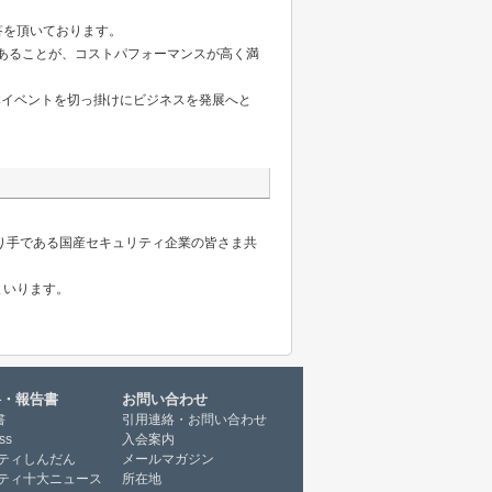
答を頂いております。
あることが、コストパフォーマンスが高く満
本イベントを切っ掛けにビジネスを発展へと
作り手である国産セキュリティ企業の皆さま共
まいります。
料・報告書
お問い合わせ
書
引用連絡・お問い合わせ
ss
入会案内
ティしんだん
メールマガジン
ティ十大ニュース
所在地