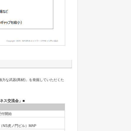
強力な武器(商材)」を発掘していただくた
ジネス交流会」■
分受付開始
（NS虎ノ門ビル）
MAP