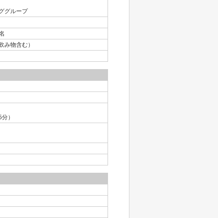
ググループ
名
飲み物含む）
5分）