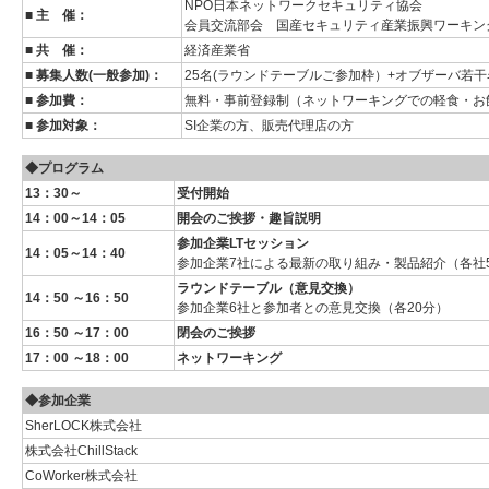
NPO日本ネットワークセキュリティ協会
■ 主 催：
会員交流部会 国産セキュリティ産業振興ワーキン
■ 共 催：
経済産業省
■ 募集人数(一般参加)：
25名(ラウンドテーブルご参加枠）+オブザーバ若干
■ 参加費：
無料・事前登録制（ネットワーキングでの軽食・お
■ 参加対象：
SI企業の方、販売代理店の方
◆
プログラム
13：30～
受付開始
14：00～14：05
開会のご挨拶・趣旨説明
参加企業LTセッション
14：05～14：40
参加企業7社による最新の取り組み・製品紹介（各社
ラウンドテーブル（意見交換）
14：50 ～16：50
参加企業6社と参加者との意見交換（各20分）
16：50 ～17：00
閉会のご挨拶
17：00 ～18：00
ネットワーキング
◆
参加企業
SherLOCK株式会社
株式会社ChillStack
CoWorker株式会社