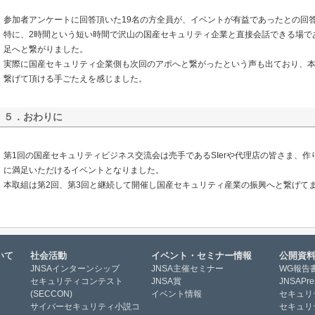
参加者アンケートに回答頂いた19名の方全員が、イベントが有益であったとの回
特に、2時間という短い時間で沢山の国産セキュリティ企業と直接会話できる場で
足へと繋がりました。
実際に国産セキュリティ企業側も次回のアポへと繋がったという声も出ており、
繋げて頂ける手ごたえを感じました。
５．おわりに
第1回の国産セキュリティビジネス交流会は売手であるSIerや代理店の皆さま、
に満足いただけるイベントとなりました。
本取組は第2回、第3回と継続して開催し国産セキュリティ産業の振興へと繋げて
いて
社会活動
イベント・セミナー情報
公開資
JNSAインターンシップ
JNSA主催セミナー
WG報告
セキュリティコンテスト
JNSA賞
JNSAPre
(SECCON)
イベント情報
セキュリ
サイバーセキュリティ小説コ
セキュリ