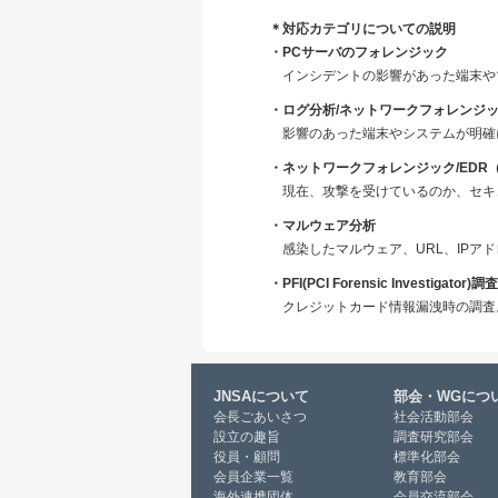
＊対応カテゴリについての説明
・PCサーバのフォレンジック
インシデントの影響があった端末や
・ログ分析/ネットワークフォレンジ
影響のあった端末やシステムが明確
・ネットワークフォレンジック/EDR（Endp
現在、攻撃を受けているのか、セキ
・マルウェア分析
感染したマルウェア、URL、IP
・PFI(PCI Forensic Investigator)調査
クレジットカード情報漏洩時の調査
JNSAについて
部会・WGにつ
会長ごあいさつ
社会活動部会
設立の趣旨
調査研究部会
役員・顧問
標準化部会
会員企業一覧
教育部会
海外連携団体
会員交流部会