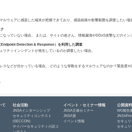
マルウェアに感染した端末が把握できており、感染経路や影響範囲を調査したい場
ック
になっていない場合。 または、サイトの改ざん、情報漏洩やDDoS攻撃などのイン
oint Detection & Response）を利用した調査
ュリティインシデントが発生しているのか調査したい場合。
アドレスなどが分かっている場合。 どのような挙動をするマルウェアなのか？緊急度
。
いて
社会活動
イベント・セミナー情報
公開資
JNSAインターンシップ
JNSA主催セミナー
WG報告
セキュリティコンテスト
JNSA賞
JNSAPre
(SECCON)
イベント情報
セキュリ
サイバーセキュリティ小説コ
セキュリ
ンテスト